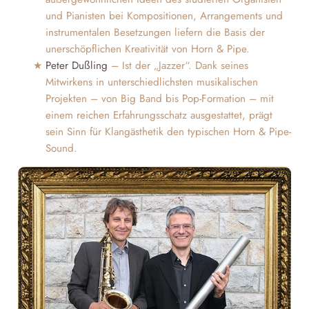
und Pianisten bei Kompositionen, Arrangements und
instrumentalen Besetzungen liefern die Basis der
unerschöpflichen Kreativität von Horn & Pipe.
Peter Dußling
– Ist der „Jazzer“. Dank seines
Mitwirkens in unterschiedlichsten musikalischen
Projekten – von Big Band bis Pop-Formation – mit
einem reichen Erfahrungsschatz ausgestattet, prägt
sein Sinn für Klangästhetik den typischen Horn & Pipe-
Sound.