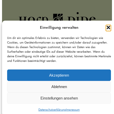
Einwilligung verwalten
Jazz für Saxophon und Kirchenorgel
Um dir ein optimales Erlebnis zu bieten, verwenden wir Technologien wie
Cookies, um Geräteinformationen zu speichern und/oder darauf zuzugreifen.
Wenn du diesen Technologien zustimmst, können wir Daten wie das
© “Horn & Pipe” Lenz & Dußling GbR · Haldenstr. 37 ·
Surfverhalten oder eindeutige IDs auf dieser Website verarbeiten. Wenn du
71384 Weinstadt
deine Einwillligung nicht erteilst oder zurückziehst, können bestimmte Merkmale
und Funktionen beeinträchtigt werden.
Tel. 07151 – 4 51 75 ·
info@hornandpipe.de
USt.-Id. DE249492408
Akzeptieren
Datenschutz
Ablehnen
Einstellungen ansehen
Datenschutzerklärung
Impressum